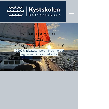
Båtførerprøven i
Moss
Kurs og eksamen på kun én dag!
​Få
200 kr rabatt
per pers når du melder
deg på med én venn eller fler